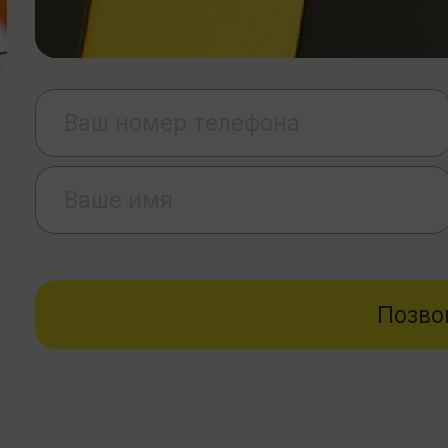
8 (912) 068-18-78
ри Рули»
ан авто»