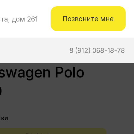
не
-18-78
swagen Polo
9
тки