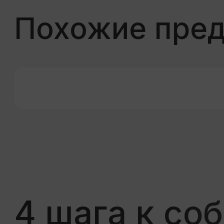
Заключае
Выбираете
автомобиль
Договор макс
прозрачный, а
Все автомобили в хорошем
не займёт дол
состоянии, проходят ТО и имеют
страховку ОСАГО