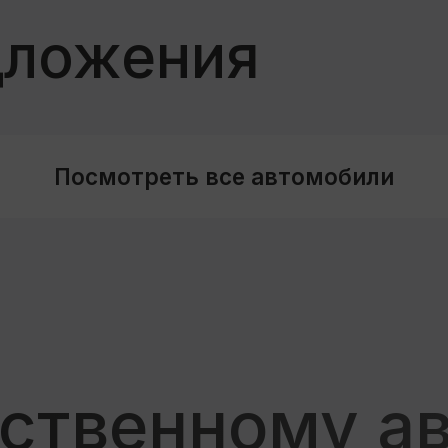
те договор
Вносите платежи
раз в месяц
имально
 заключение
Или выкупаете авто в любой
ьше 60 минут
момент без дополнительных
комиссий