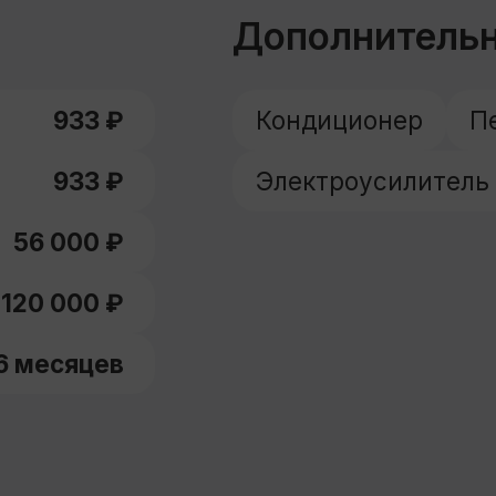
ния
ь все автомобили
енному автомобилю