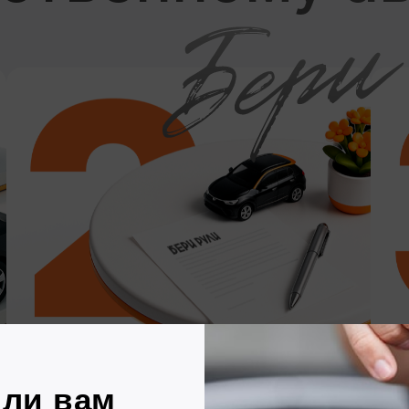
Я согласен (согласна) с обработкой персона
данных и ознакомлен (ознакомлена) с полити
защиты персональной информации.
Позвоните мне