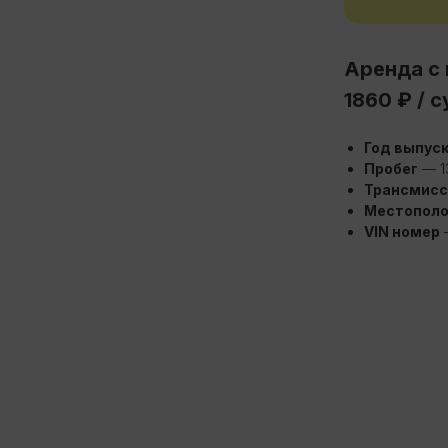
Аренда с
1860 ₽ / с
Год выпус
Пробег
— 1
Трансмисс
Дополнительные опции
Местопол
VIN номер
Кондиционер
Передние стеклоподъемники
Электроусилитель (ЭУР)