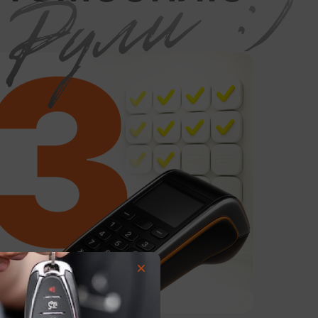
льных
кой