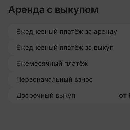
Похожие предложе
Посмотрет
4 шага к собств