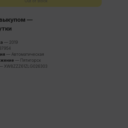
Out of stock
 выкупом —
утки
ка
— 2019
37954
ия
— Автоматическая
ожение
— Пятигорск
— XW8ZZZ61ZLG026303