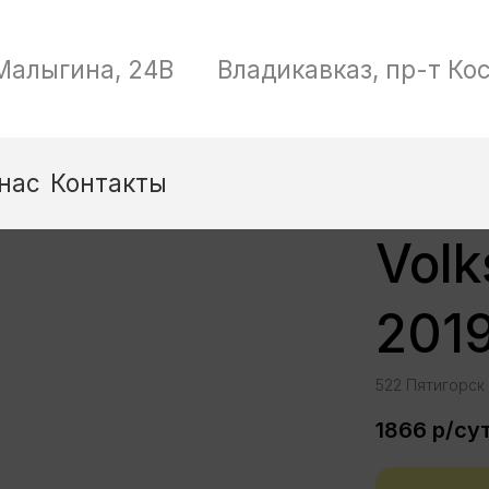
Позвоните м
Владикавказ, пр-т Коста, дом 261
8 (912) 068
Volk
201
522 Пятигорск
1866
р/су