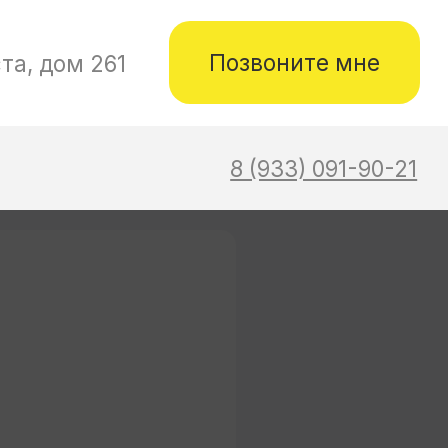
не
-90-21