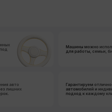
енных
Машины можно испол
 под
для работы, семьи, б
ения авто
Гарантируем отлично
без лишних
автомобилей и инди
рок.
подход к каждому кл