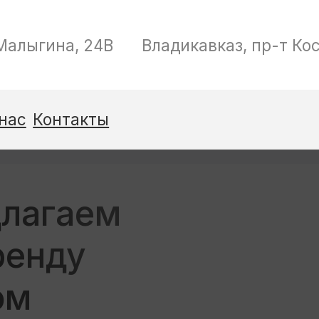
Позвоните м
Владикавказ, пр-т Коста, дом 261
8 (933) 091
лагаем
ренду
ом