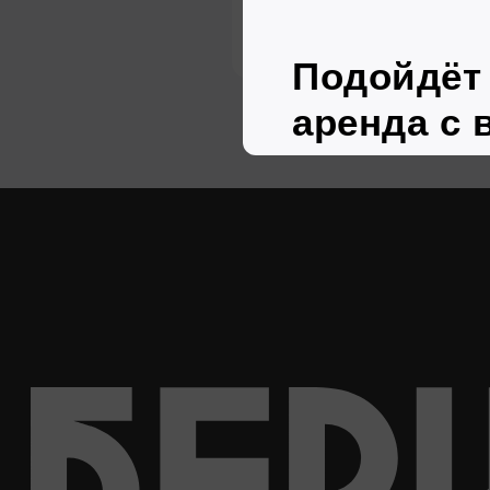
и
лицензии
Каталог
Услуги
Спец.предложения
О нас
Пятигорск
Владикавказ
Малыгина,
пр-т Коста, дом 261
24В
9:00 — 18:00
9:00 — 18:00
Политика обработки персональных данных ООО «Бе
Политика обработки персональных данных ООО «Гал
Правила аренды ООО «Бери Рули»
Правила аренды ООО «Галан авто»