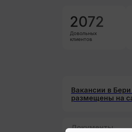
2072
Довольных
клиентов
Вакансии в Бер
размещены на са
Документы