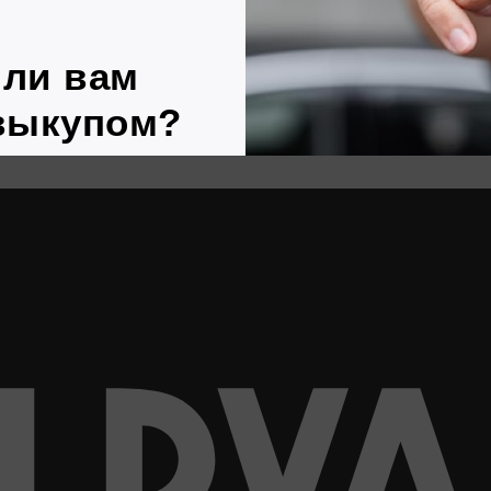
8 (933) 091-90-21
ри Рули»
ан авто»