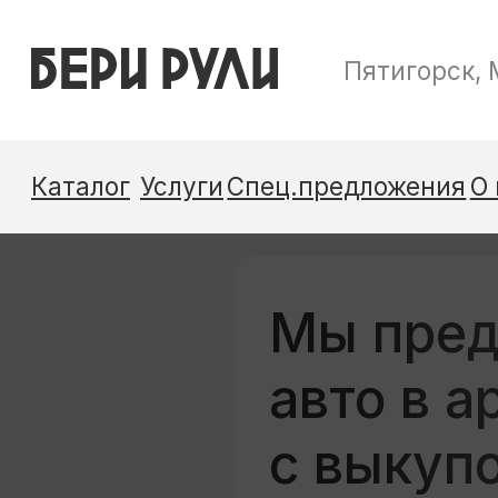
Пятигорск, Малыгина, 24В
Каталог
Услуги
Спец.предложения
О нас
Контакты
Мы пред
авто в а
с выкуп