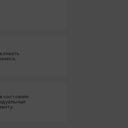
ьзовать
изнеса.
е состояние
видуальный
иенту.