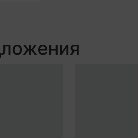
ь все автомобили
енному автомобилю