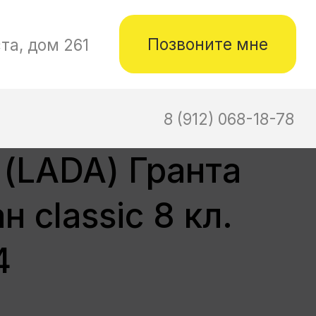
не
-18-78
 (LADA) Гранта
н classic 8 кл.
4