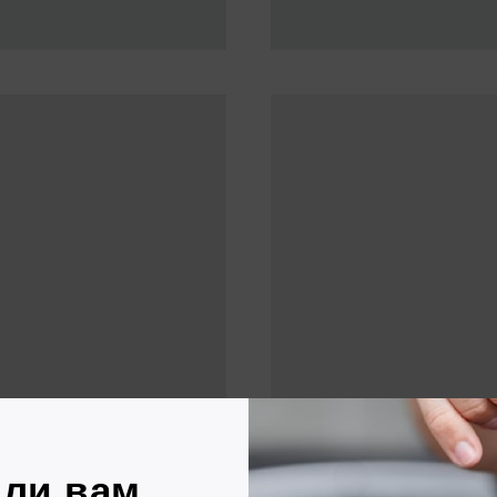
те договор
Вносите платежи
раз в месяц
имально
 заключение
Или выкупаете авто в любой
ьше 60 минут
момент без дополнительных
комиссий