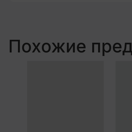
Посмотрет
4 шага к собств