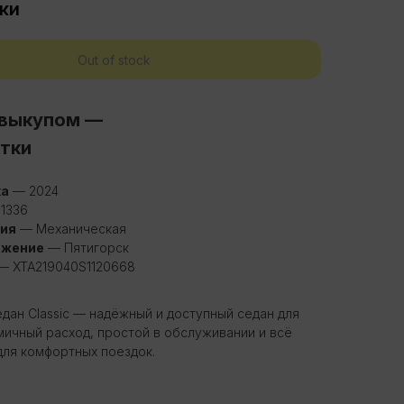
ки
Out of stock
 выкупом —
утки
ка
— 2024
1336
ия
— Механическая
ожение
— Пятигорск
— XTA219040S1120668
едан Classic — надёжный и доступный седан для
мичный расход, простой в обслуживании и всё
ля комфортных поездок.