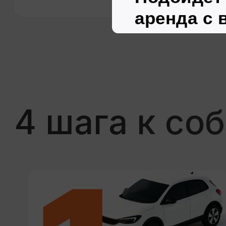
Вы — полноценный
владельцем авто
Автомобиль полностью
переходит в вашу собственность,
поздравляем!