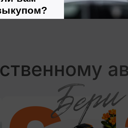
Я согласен (согласна) с обработкой персона
данных и ознакомлен (ознакомлена) с полити
защиты персональной информации.
Позвоните мне