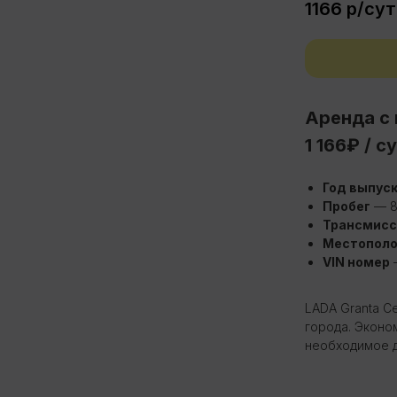
1166
р/сут
Аренда с
1 166₽ / с
Год выпус
Пробег
— 8
Трансмисс
Местопол
Дополнительные опции
VIN номер
Колонки r13
Кондиционер
LADA Granta С
города. Эконо
Передние стеклоподъемники
Центр. замок
необходимое д
Электроусилитель (ЭУР)
Мультимедиа