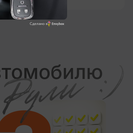
Сделано в
льных
кой