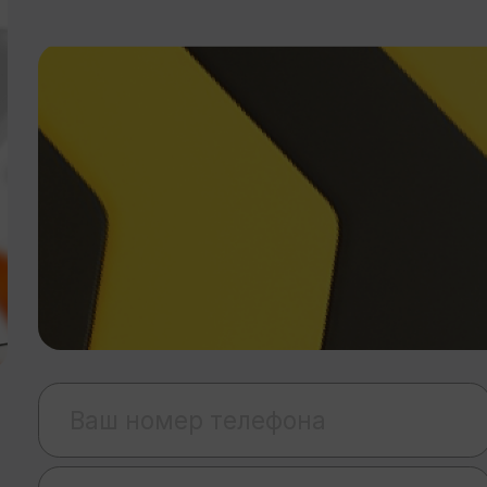
8 (912) 068-18-78
ри Рули»
ан авто»