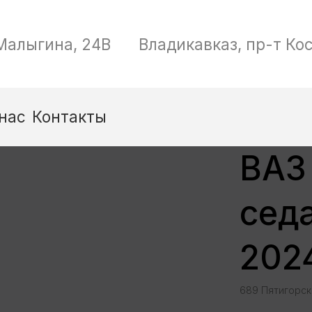
Позвоните м
Владикавказ, пр-т Коста, дом 261
8 (912) 068
ВАЗ
седа
202
689 Пятигорск