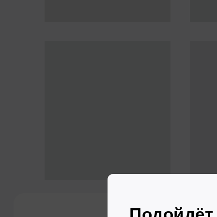
Заключае
Выбираете
автомобиль
Договор макс
прозрачный, а
Все автомобили в хорошем
не займёт дол
состоянии, проходят ТО и имеют
страховку ОСАГО