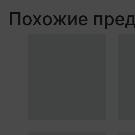
Посмотрет
4 шага к собств