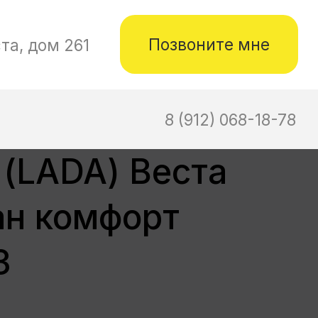
не
-18-78
 (LADA) Веста
ан комфорт
3