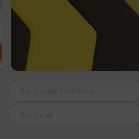
8 (912) 068-18-78
ри Рули»
ан авто»