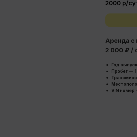
2000
р/су
Аренда с
2 000 ₽ / 
Год выпус
Дополнительные опции
Пробег
— 1
Трансмисс
Колонки r16
Кондиционер
Местопол
VIN номер
Электроусилитель (ЭУР)
Центральный замок