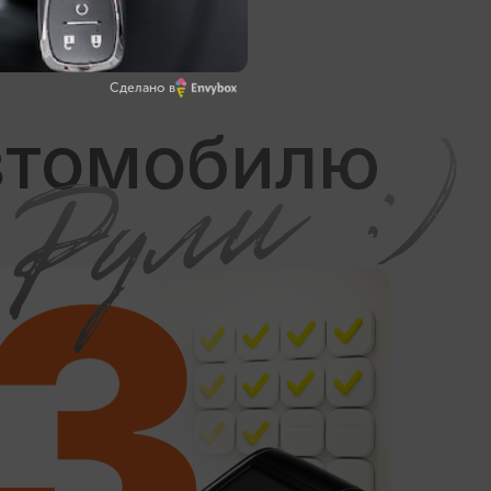
Сделано в
льных
кой