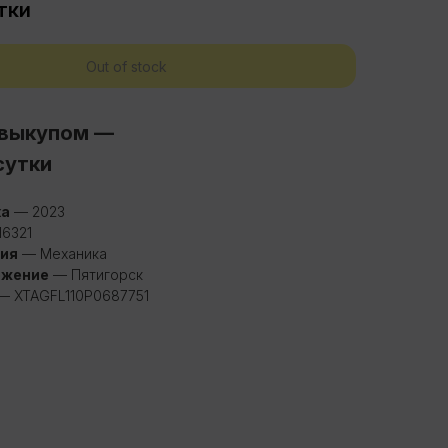
тки
Out of stock
 выкупом —
сутки
ка
— 2023
16321
ия
— Механика
ожение
— Пятигорск
— XTAGFL110P0687751