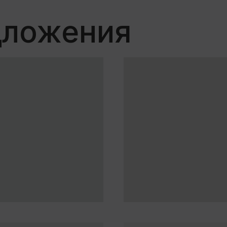
ь все автомобили
енному автомобилю