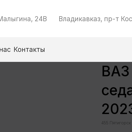
Позвоните м
Владикавказ, пр-т Коста, дом 261
8 (912) 068
ВАЗ
сед
202
455 Пятигорск