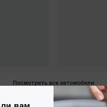
те договор
Вносите платежи
раз в месяц
имально
 заключение
Или выкупаете авто в любой
ьше 60 минут
момент без дополнительных
комиссий