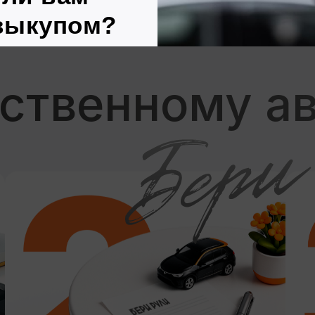
Я согласен (согласна) с обработкой персона
данных и ознакомлен (ознакомлена) с полити
защиты персональной информации.
Позвоните мне