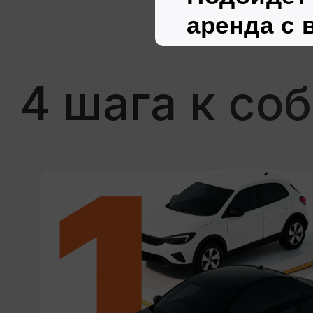
Вы — полноценный
владельцем авто
Автомобиль полностью
переходит в вашу собственность,
поздравляем!