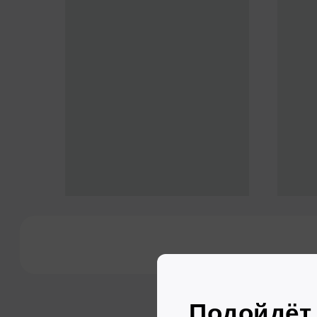
Заключае
Выбираете
автомобиль
Договор макс
прозрачный, а
Все автомобили в хорошем
не займёт дол
состоянии, проходят ТО и имеют
страховку ОСАГО